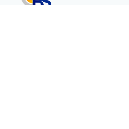
Erenköy Mah. İğdelidere Cad.
1494 Sk. No.12
Kayseri / TURKEY
Kurumsal
Ürünler
Hakkımızda
Telekomünikasyon
Katalog
Enerji
Medikalde Fiber
İletişim
İletişim Formu