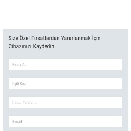
uluslararası müşterilerimiz arasında ikili ve çok taraflı ticaret geliştirme
konusunda da uzmanlaşmıştır.
Daha fazla
Size Özel Fırsatlardan Yararlanmak İçin
Cihazınızı Kaydedin