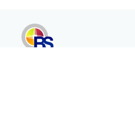
Erenköy Mah. İğdelidere Cad.
1494 Sk. No.12
Kayseri / TURKEY
Kurumsal
Ürünler
Hakkımızda
Telekomünikasyon
Katalog
Enerji
Medikalde Fiber